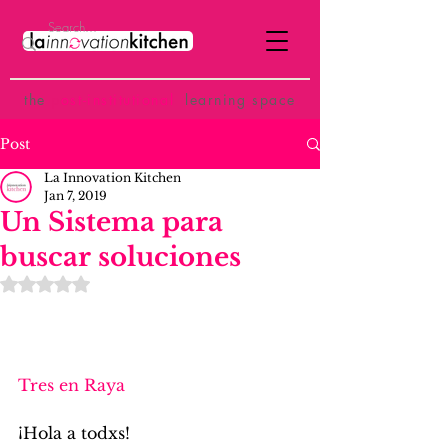
the
p
ost-institutional
learning space
Post
La Innovation Kitchen
Jan 7, 2019
Un Sistema para
buscar soluciones
Rated NaN out of 5 stars.
Tres en Raya
¡Hola a todxs!  