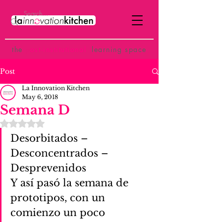
the
p
ost-institutional
learning space
Post
La Innovation Kitchen
May 6, 2018
Semana D
Rated NaN out of 5 stars.
Desorbitados – 
Desconcentrados – 
Desprevenidos
Y así pasó la semana de 
prototipos, con un 
comienzo un poco 