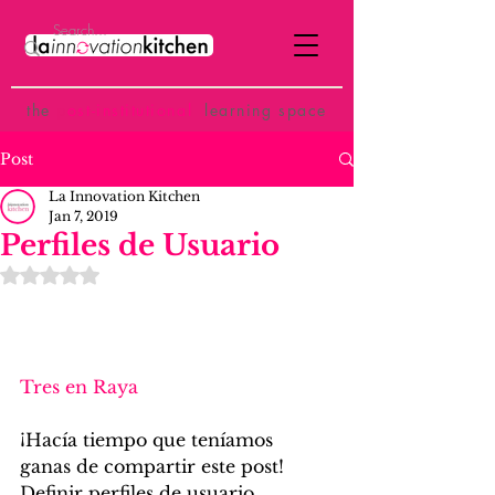
the
p
ost-institutional
learning space
Post
La Innovation Kitchen
Jan 7, 2019
Perfiles de Usuario
Rated NaN out of 5 stars.
Tres en Raya
¡Hacía tiempo que teníamos 
ganas de compartir este post! 
Definir perfiles de usuario 