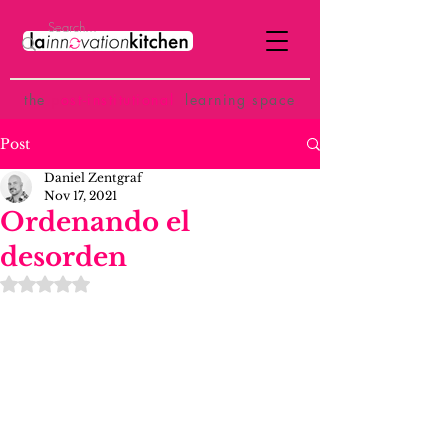
the
p
ost-institutional
learning space
Post
Daniel Zentgraf
Nov 17, 2021
Ordenando el
desorden
Rated NaN out of 5 stars.