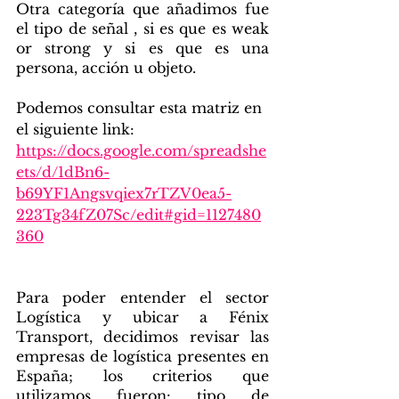
Otra categoría que añadimos fue 
el tipo de señal , si es que es weak 
or strong y si es que es una 
persona, acción u objeto.
Podemos consultar esta matriz en 
el siguiente link: 
https://docs.google.com/spreadshe
ets/d/1dBn6-
b69YF1Angsvqiex7rTZV0ea5-
223Tg34fZ07Sc/edit#gid=1127480
360
Benchmark 
Para poder entender el sector 
Logística y ubicar a Fénix 
Transport, decidimos revisar las 
empresas de logística presentes en 
España; los criterios que 
utilizamos fueron: tipo de 