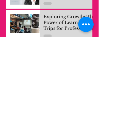
Exploring Growth: The
Power of Learning
Trips for Professionals
and Company Teams
EDCrunch Kazakhstan
2023
Innovación a Través
del Diseño de Servicios
en El Salvador
November 2025
(1)
1 post
October 2025
(3)
3 posts
September 2025
(1)
1 post