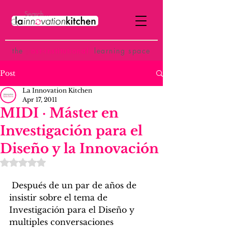
the
p
ost-institutional
learning space
Post
La Innovation Kitchen
Apr 17, 2011
MIDI · Máster en
Investigación para el
Diseño y la Innovación
Rated NaN out of 5 stars.
 Después de un par de años de 
insistir sobre el tema de 
Investigación para el Diseño y 
multiples conversaciones 