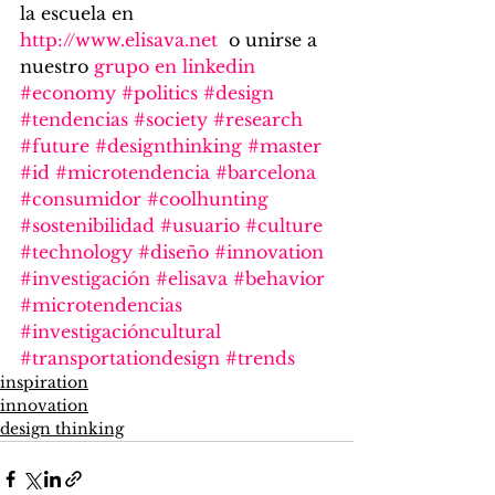
la escuela en 
http://www.elisava.net 
 o unirse a 
nuestro 
grupo en linkedin
#economy
#politics
#design
#tendencias
#society
#research
#future
#designthinking
#master
#id
#microtendencia
#barcelona
#consumidor
#coolhunting
#sostenibilidad
#usuario
#culture
#technology
#diseño
#innovation
#investigación
#elisava
#behavior
#microtendencias
#investigacióncultural
#transportationdesign
#trends
inspiration
innovation
design thinking