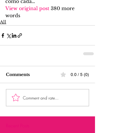
cómo cada…
View original post
 380 more 
words
All
Comments
0.0 / 5 (0)
Comment and rate...
Recent Posts