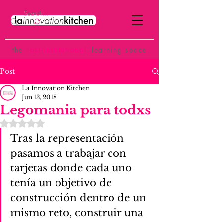
the
p
ost-institutional
learning space
Post
La Innovation Kitchen
Jun 13, 2018
Legomania para todxs
Rated NaN out of 5 stars.
Tras la representación 
pasamos a trabajar con 
tarjetas donde cada uno 
tenía un objetivo de 
construcción dentro de un 
mismo reto, construir una 