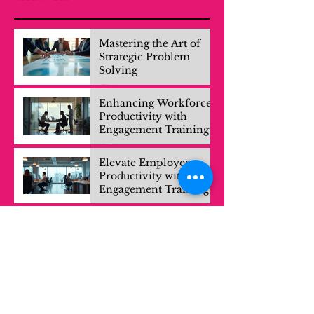
Mastering the Art of
Strategic Problem
Solving
Enhancing Workforce
Productivity with
Engagement Training
Elevate Employee
Productivity with
Engagement Training
Transform Challenges
with Strategic Solutions
Mastering Effective
Strategies for Solving
Complex Problems