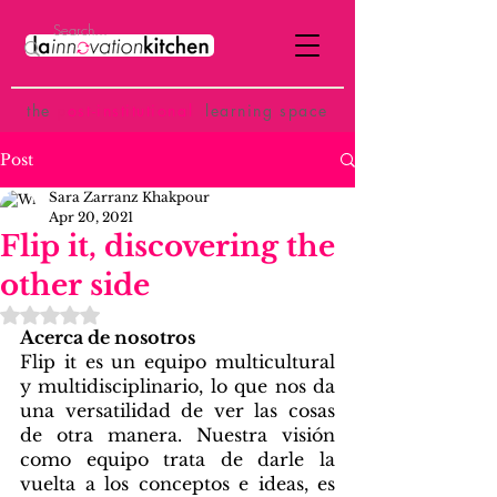
the
p
ost-institutional
learning space
Post
Sara Zarranz Khakpour
Apr 20, 2021
Flip it, discovering the
other side
Rated NaN out of 5 stars.
Acerca de nosotros 
Flip it es un equipo multicultural 
y multidisciplinario, lo que nos da 
una versatilidad de ver las cosas 
de otra manera. Nuestra visión 
como equipo trata de darle la 
vuelta a los conceptos e ideas, es 