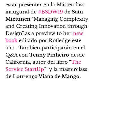
estar presenter en la Másterclass 
inaugural de 
#BSDW19
 de 
Satu 
Miettinen
 ¨Managing Complexity 
and Creating Innovation through 
Design¨ as a preview to her 
new 
book
 editado por Rotledge este 
año.  Tambien participarán en el 
Q&A con 
Tenny Pinheiro
 desde 
California, autor del libro “
The 
Service StartUp
”  y la masterclass 
de 
Lourenço Viana de Mango. 