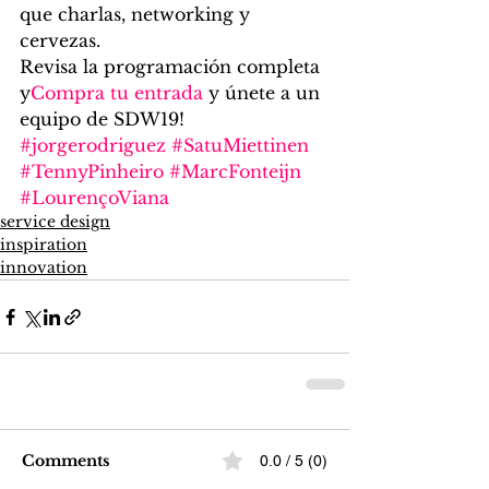
que charlas, networking y 
cervezas. 
Revisa la programación completa 
y
Compra tu entrada
 y únete a un 
equipo de SDW19!
#jorgerodriguez
#SatuMiettinen
#TennyPinheiro
#MarcFonteijn
#LourençoViana
service design
inspiration
innovation
Comments
0.0 / 5 (0)