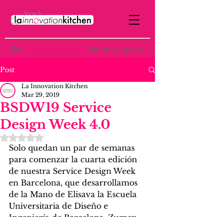
the
p
ost-institutional
learning space
Post
La Innovation Kitchen
Mar 29, 2019
BSDW19 Service
Design Week 4.0
Rated NaN out of 5 stars.
Solo quedan un par de semanas 
para comenzar la cuarta edición 
de nuestra Service Design Week 
en Barcelona, que desarrollamos 
de la Mano de Elisava la Escuela 
Universitaria de Diseño e 