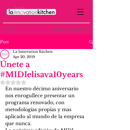
the
p
ost-institutional
learning space
Post
La Innovation Kitchen
Apr 20, 2019
Únete a
#MIDIelisava10years
Rated NaN out of 5 stars.
En nuestro décimo aniversario 
nos enrogullece presentar un 
programa renovado, con 
metodologías propias y mas 
aplicado al mundo de la empresa 
que nunca.