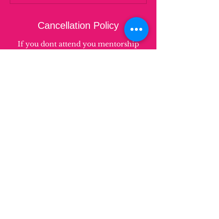
Cancellation Policy
If you dont attend you mentorship
session your voucher booking will be
no longer valid and you will have to
book again, times and availability
depend on mentors and they can also
reject a mentorship session. If your
booking is rejected by the mentor you
need to book again.
Contact Details
Carrer Joan Martí, 34, Sant Boi de
Llobregat, Spain
+34 93 0198402
hola@rethinkers.eu