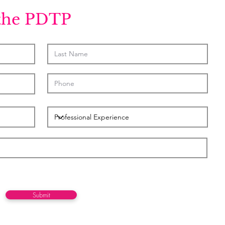
 the PDTP
Submit