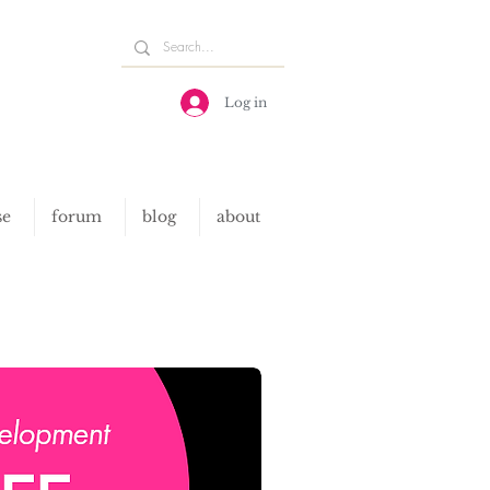
Log in
se
forum
blog
about