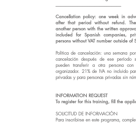
___________________________
Cancellation policy: one week in adv
after that period without refund. Th
another person with the written approva
included for Spanish companies, pri
persons without VAT number outside of 
Política de cancelación: una semana po
cancelación después de ese período s
pueden transferir a otra persona con
organizador. 21% de IVA no incluido pa
privadas y para personas privadas sin nú
INFORMATION REQUEST
To register for this training, fill the app
SOLICITUD DE INFORMACIÓN
P
ara inscribirse en este programa, comple