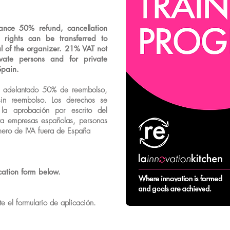
ance 50% refund, cancellation
e rights can be transferred to
l of the organizer. 21% VAT not
vate persons and for private
Spain.
r adelantado 50% de reembolso,
in reembolso. Los derechos se
 la aprobación por escrito del
ra empresas españolas, personas
mero de IVA fuera de España
lication form below.
te el formulario de aplicación.