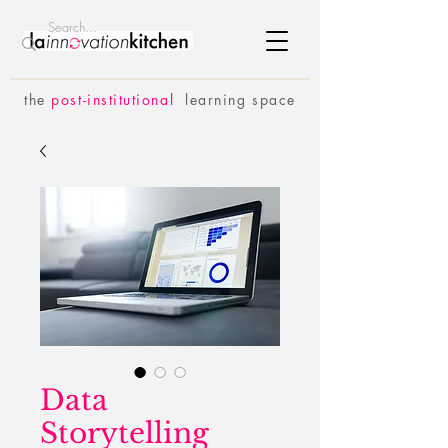
the
p
ost-institutional
learning space
Data
Storytelling