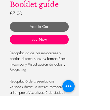
Booklet guide
Price
€7.00
Add to Cart
Buy Now
Recopilación de presentaciones y
charlas durante nuestras formaciónes
in-company Visualización de datos y
Storytelling.
Recopilació de presentacions i
xerrades durant la nostras formacións
a l'empresa Visualització de dades i
narració de contes
Compilation of Presentations and talks