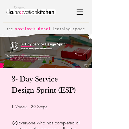
the
p
ost-institutional
learning space
3- Day Service
Design Sprint (ESP)
Week
1 Week
Steps
39 Steps
1
39
Everyone who has completed all