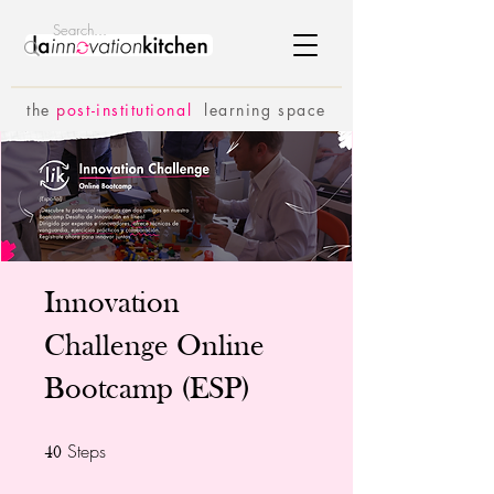
the
p
ost-institutional
learning space
Innovation
Challenge Online
Bootcamp (ESP)
Steps
40 Steps
40