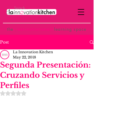
the
p
ost-institutional
learning space
Post
La Innovation Kitchen
May 22, 2018
Segunda Presentación:
Cruzando Servicios y
Perfiles
Rated NaN out of 5 stars.