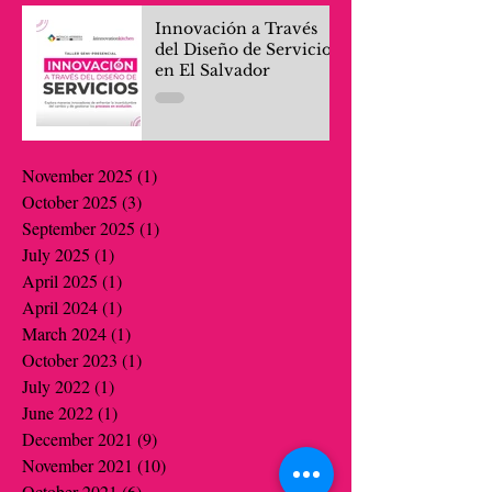
Innovación a Través
del Diseño de Servicios
en El Salvador
November 2025
(1)
1 post
October 2025
(3)
3 posts
September 2025
(1)
1 post
July 2025
(1)
1 post
April 2025
(1)
1 post
April 2024
(1)
1 post
March 2024
(1)
1 post
October 2023
(1)
1 post
July 2022
(1)
1 post
June 2022
(1)
1 post
December 2021
(9)
9 posts
November 2021
(10)
10 posts
October 2021
(6)
6 posts