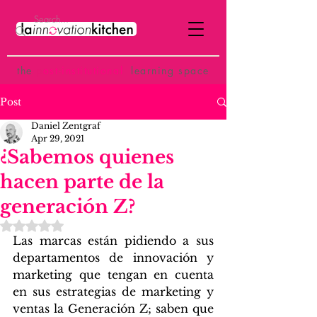
the
p
ost-institutional
learning space
Post
Daniel Zentgraf
Apr 29, 2021
¿Sabemos quienes
hacen parte de la
generación Z?
Rated NaN out of 5 stars.
Las marcas están pidiendo a sus 
departamentos de innovación y 
marketing que tengan en cuenta 
en sus estrategias de marketing y 
ventas la Generación Z; saben que 