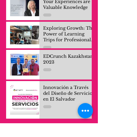
Your Experiences are
Valuable Knowledge
Exploring Growth: The
Power of Learning
Trips for Professionals
and Company Teams
EDCrunch Kazakhstan
2023
Innovación a Través
del Diseño de Servicios
en El Salvador
November 2025
(1)
1 post
October 2025
(3)
3 posts