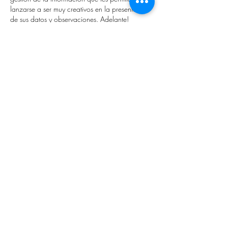
lanzarse a ser muy creativos en la presentación 
de sus datos y observaciones. Adelante!
Like
Reply
Carla Montané
Dec 04, 2020
•
Me gusta mucho el enfoque. Por si os puede 
ayudar, el otro dia me acordé de vosotros 
porque estuve en la entrega de premios de un 
Festival para concienciar sobre la 
discapacidad http://inclus.cat/es/  
que creo 
que os podría servir como señal interesante e 
incluso para entrevistarlos; pasaron la película 
"Mi hermano persigue dinosaurios" Stefano 
Cipano y el mensaje que transmitía tenía que 
ver con 
la conversión de "discapacidad" a 
"altercapacidad". 
También en esta línea me 
hablaron de la Agencia creativ…
Show More