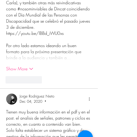
Carla), y también otras más reivindicativas 
como #nosominvisibles de Dincat coincidiendo 
con el Día Mundial de las Personas con 
Discapacidad que se celebró el pasado jueves 
3 de diciembre.
https://youtu.be/lBBd_iWU0xs
Por otro lado estamos ideando un buen 
formato para la próxima presentación que 
brinde a la audiencia y también a…
Show More
Like
Reply
Jorge Rodriguez Nieto
Dec 04, 2020
•
Tienen muy buena información en el pdf y en el 
post. el analisis de señales, patrones y ciclos es 
correcto, en cuanto a contenido van bien. 
Solo falta establecer un sistema gráfico y de 
gestion de la información que les permita 