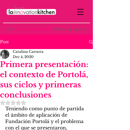
the
p
ost-institutional
learning space
Post
Catalina Carnota
Dec 4, 2020
Primera presentación:
el contexto de Portolá,
sus ciclos y primeras
conclusiones
Rated NaN out of 5 stars.
Teniendo como punto de partida 
el ámbito de aplicación de 
Fundación Portolá y el problema 
con el que se presentaron, 