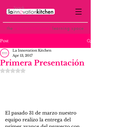
the
p
ost-institutional
learning space
Post
La Innovation Kitchen
Apr 13, 2017
Primera Presentación
Rated NaN out of 5 stars.
El pasado 31 de marzo nuestro 
equipo realizo la entrega del 
primer avance del proyecto con 