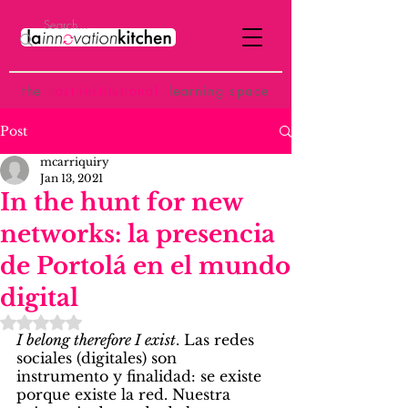
the
p
ost-institutional
learning space
Post
mcarriquiry
Jan 13, 2021
In the hunt for new
networks: la presencia
de Portolá en el mundo
digital
Rated NaN out of 5 stars.
I belong therefore I exist
. Las redes 
sociales (digitales) son 
instrumento y finalidad: se existe 
porque existe la red. Nuestra 