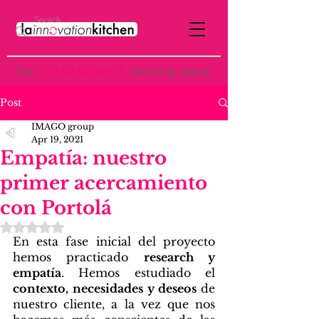
the
p
ost-institutional
learning space
Post
IMAGO group
Apr 19, 2021
Empatía: nuestro
primer acercamiento
con Portolá
Rated NaN out of 5 stars.
En esta fase inicial del proyecto 
hemos practicado 
research y 
empatía
. Hemos estudiado el 
contexto, necesidades y deseos 
de 
nuestro cliente, a la vez que nos 