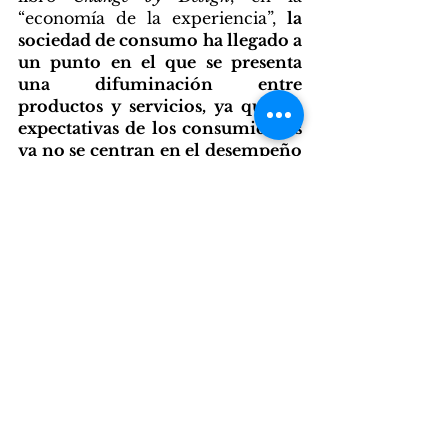
“economía de la experiencia”, 
la 
sociedad de consumo ha llegado a 
un punto en el que se presenta 
una difuminación entre 
productos y servicios, ya que las 
expectativas de los consumidores 
ya no se centran en el desempeño 
funcional sino en la satisfacción 
más general de la experiencia
. Así, 
como los productos se vuelven 
más como servicios, los servicios 
se están volviendo más como 
experiencias. Entonces, no se trata 
sólo de desarrollar nuevos 
productos, sino nuevos servicios, 
experiencias e interacciones. 
A saber el poder del consumidor 
actual y la tendencia en las 
marcas en proyectar 