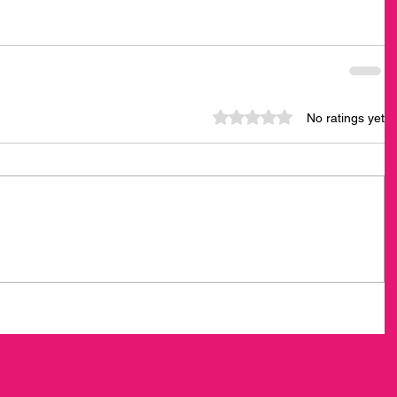
Rated 0 out of 5 stars.
No ratings yet