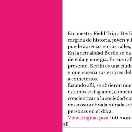
En nuestro Field Trip a Ber
cargada de historia, 
joven y l
puede apreciar en sus calles,
En la actualidad Berlín se ha
de vida y energía.
 En sus ca
presente, Berlín es una ciud
y que enseña sus errores del 
a cometerlos. 
Estando allí, se abrieron nue
estamos trabajando, conoci
concientizar a la sociedad c
desacostumbrada mirada sobr
personas en el día a…
View original post
 160 more
All