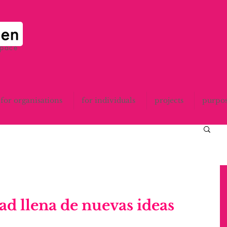
space
for organisations
for individuals
projects
purpo
ad llena de nuevas ideas