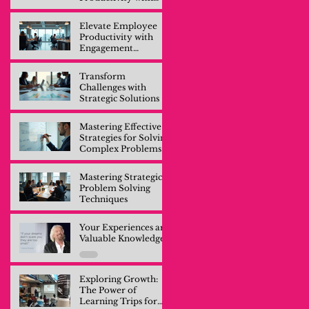
Engagement
Training
Elevate Employee
Productivity with
Engagement
Training
Transform
Challenges with
Strategic Solutions
Mastering Effective
Strategies for Solving
Complex Problems
Mastering Strategic
Problem Solving
Techniques
Your Experiences are
Valuable Knowledge
Exploring Growth:
The Power of
Learning Trips for