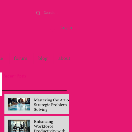
Log in
se
forum
blog
about
Recent Posts
Mastering the Art of
Strategic Problem
Solving
Enhancing
Workforce
Productivity with