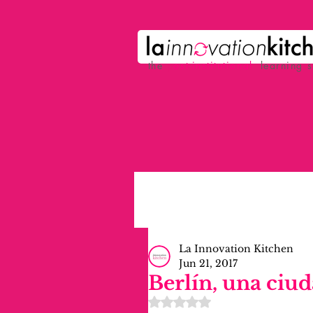
the
p
ost-institutional
learning 
La Innovation Kitchen
Jun 21, 2017
Berlín, una ciud
Rated NaN out of 5 stars.