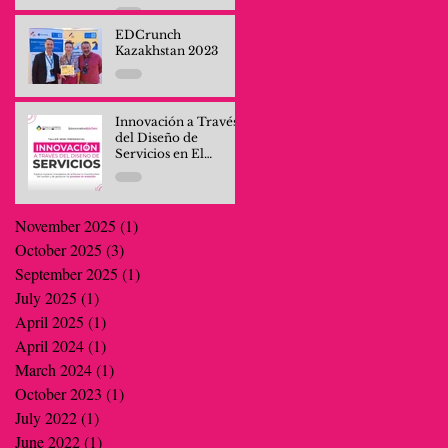
Professionals and
Company Teams
EDCrunch
Kazakhstan 2023
Innovación a Través
del Diseño de
Servicios en El
Salvador
November 2025
(1)
1 post
October 2025
(3)
3 posts
September 2025
(1)
1 post
July 2025
(1)
1 post
April 2025
(1)
1 post
April 2024
(1)
1 post
March 2024
(1)
1 post
October 2023
(1)
1 post
July 2022
(1)
1 post
June 2022
(1)
1 post